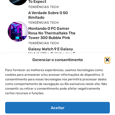
To Expect
TENDÊNCIAS TECH
A Verdade Sobre O 5G
Ilimitado
TENDÊNCIAS TECH
Montando O PC Gamer
Rosa No Thermaltake The
Tower 300 Bubble Pink
TENDÊNCIAS TECH
Galaxy Watch 9 E Galaxy
Watch Ultra 2: Unboxing E
Preço No Brasil
Gerenciar o consentimento
INSIGHTS & OPINIÃO
Reviews Do YouTube Sao
Para fornecer as melhores experiências, usamos tecnologias como
Confiaveis? A Verdade Nao
cookies para armazenar e/ou acessar informações do dispositivo. O
E Tao Simples
consentimento para essas tecnologias nos permitirá processar dados
TENDÊNCIAS TECH
como comportamento de navegação ou IDs exclusivos neste site. Não
consentir ou retirar o consentimento pode afetar negativamente
Por Que Eu Deveria
certos recursos e funções.
Escolher Um Notebook
Gamer Ao Invés De Um
PC? Ft. Lucas Ishii
Aceitar