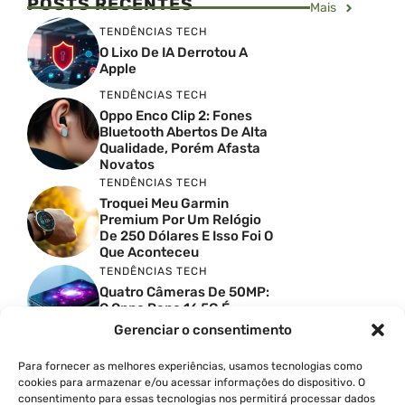
POSTS RECENTES
Mais
TENDÊNCIAS TECH
O Lixo De IA Derrotou A
Apple
TENDÊNCIAS TECH
Oppo Enco Clip 2: Fones
Bluetooth Abertos De Alta
Qualidade, Porém Afasta
Novatos
TENDÊNCIAS TECH
Troquei Meu Garmin
Premium Por Um Relógio
De 250 Dólares E Isso Foi O
Que Aconteceu
TENDÊNCIAS TECH
Quatro Câmeras De 50MP:
O Oppo Reno 16 5G É
Absurdo
Gerenciar o consentimento
TENDÊNCIAS TECH
Comparativo De
Para fornecer as melhores experiências, usamos tecnologias como
Especificações Entre O
cookies para armazenar e/ou acessar informações do dispositivo. O
Vivo X300 Ultra E O
consentimento para essas tecnologias nos permitirá processar dados