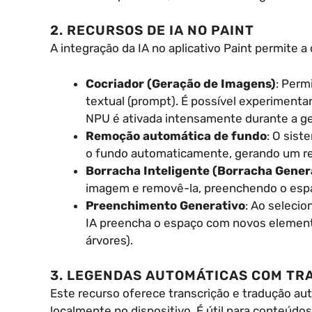
2. RECURSOS DE IA NO PAINT
A integração da IA no aplicativo Paint permite 
Cocriador (Geração de Imagens)
: Perm
textual (prompt). É possível experiment
NPU é ativada intensamente durante a g
Remoção automática de fundo
: O sist
o fundo automaticamente, gerando um rec
Borracha Inteligente (Borracha Gener
imagem e removê-la, preenchendo o espa
Preenchimento Generativo
: Ao selecio
IA preencha o espaço com novos elemento
árvores).
3. LEGENDAS AUTOMÁTICAS COM TR
Este recurso oferece transcrição e tradução au
localmente no dispositivo. É útil para conteúd