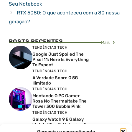
Seu Notebook
RTX 5080: O que aconteceu com a 80 nessa
geração?
POSTS RECENTES
Mais
TENDÊNCIAS TECH
Google Just Spoiled The
Pixel 11: Here Is Everything
To Expect
TENDÊNCIAS TECH
A Verdade Sobre O 5G
Ilimitado
TENDÊNCIAS TECH
Montando O PC Gamer
Rosa No Thermaltake The
Tower 300 Bubble Pink
TENDÊNCIAS TECH
Galaxy Watch 9 E Galaxy
Watch Ultra 2: Unboxing E
Preço No Brasil
Gerenciar o consentimento