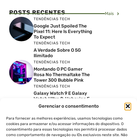
POSTS RECENTES
Mais
TENDÊNCIAS TECH
Google Just Spoiled The
Pixel 11: Here Is Everything
To Expect
TENDÊNCIAS TECH
A Verdade Sobre O 5G
Ilimitado
TENDÊNCIAS TECH
Montando O PC Gamer
Rosa No Thermaltake The
Tower 300 Bubble Pink
TENDÊNCIAS TECH
Galaxy Watch 9 E Galaxy
Watch Ultra 2: Unboxing E
Preço No Brasil
Gerenciar o consentimento
INSIGHTS & OPINIÃO
Reviews Do YouTube Sao
Para fornecer as melhores experiências, usamos tecnologias como
Confiaveis? A Verdade Nao
cookies para armazenar e/ou acessar informações do dispositivo. O
E Tao Simples
consentimento para essas tecnologias nos permitirá processar dados
como comportamento de navegação ou IDs exclusivos neste site. Não
TENDÊNCIAS TECH