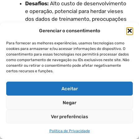
Desafios:
Alto custo de desenvolvimento
e operação, potencial para herdar vieses
dos dados de treinamento, preocupações
éticas (privacidade, conteúdo prejudicial) e
Gerenciar o consentimento
dificuldade de explicabilidade (como o
modelo chega a uma decisão), além do
Para fornecer as melhores experiências, usamos tecnologias como
cookies para armazenar e/ou acessar informações do dispositivo. O
risco de “alucinação” (respostas
consentimento para essas tecnologias nos permitirá processar dados
imprecisas).
como comportamento de navegação ou IDs exclusivos neste site. Não
consentir ou retirar o consentimento pode afetar negativamente
certos recursos e funções.
AGENTES DE IA GENERATIVA DA
OPENAI
Aceitar
Agentes de IA Generativa (como o Operator
Negar
Agent e o Deep Research Agent da OpenAI) são
LLMs capazes de realizar ações autonomamente
Ver preferências
e raciocinar sobre elas.
Política de Privacidade
Operator Agent (Baseado no Modelo