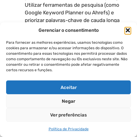
Utilizar ferramentas de pesquisa (como
Google Keyword Planner ou Ahrefs) e
priorizar palavras-chave de cauda longa
(mais específicas, com três ou mais
Gerenciar o consentimento
palavras).
Para fornecer as melhores experiências, usamos tecnologias como
cookies para armazenar e/ou acessar informações do dispositivo. O
O sucesso no ambiente digital moderno reside na
consentimento para essas tecnologias nos permitirá processar dados
união de SEO e AEO, criando conteúdo de alta
como comportamento de navegação ou IDs exclusivos neste site. Não
consentir ou retirar o consentimento pode afetar negativamente
qualidade que é tecnicamente otimizado para
certos recursos e funções.
ambos os mundos.
Aceitar
Categorias
Produtividade Digital
Negar
Curso Completo de Inteligência Artificial
Generativa 2025: Tutorial para Iniciantes
Ver preferências
As 10 Melhores Certificações Para 2026:
Carreiras de Alto Pagamento e as Melhores
Política de Privacidade