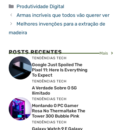
Categorias
Produtividade Digital
Armas incríveis que todos vão querer ver
Melhores invenções para a extração de
madeira
POSTS RECENTES
Mais
TENDÊNCIAS TECH
Google Just Spoiled The
Pixel 11: Here Is Everything
To Expect
TENDÊNCIAS TECH
A Verdade Sobre O 5G
Ilimitado
TENDÊNCIAS TECH
Montando O PC Gamer
Rosa No Thermaltake The
Tower 300 Bubble Pink
TENDÊNCIAS TECH
Galaxy Watch 9 E Galaxy