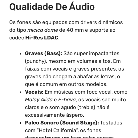
Qualidade De Áudio
Os fones são equipados com drivers dinâmicos
do tipo
micica dome
de 40 mm e suporte ao
codec
Hi-Res LDAC
.
Graves (Bass):
São super impactantes
(punchy), mesmo em volumes altos. Em
faixas com vocais e graves presentes, os
graves não chegam a abafar as letras, o
que é comum em outros modelos.
Vocais:
Em músicas com foco vocal, como
Malay Alida
e
E-hava
, os vocais são muito
claros e o som agudo (treble) não é
excessivamente áspero.
Palco Sonoro (Sound Stage):
Testados
com “Hotel California”, os fones
demonstraram um bom palco sonoro.