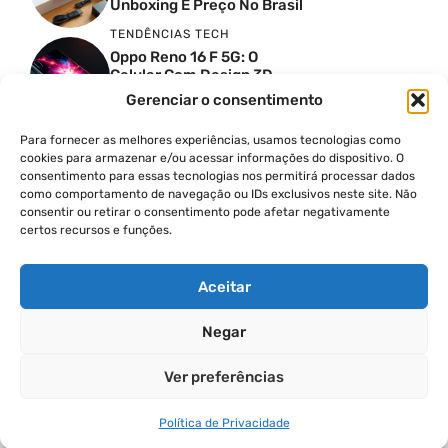
Unboxing E Preço No Brasil
TENDÊNCIAS TECH
Oppo Reno 16 F 5G: O
Celular Com Design 3D
Surreal E Câmeras De 50
Gerenciar o consentimento
MP
Para fornecer as melhores experiências, usamos tecnologias como
PRODUTIVIDADE DIGITAL
cookies para armazenar e/ou acessar informações do dispositivo. O
Faca Isso Agora Para Uma
consentimento para essas tecnologias nos permitirá processar dados
Siri Melhor
como comportamento de navegação ou IDs exclusivos neste site. Não
INSIGHTS & OPINIÃO
consentir ou retirar o consentimento pode afetar negativamente
certos recursos e funções.
A Guerra Dos Datacenters:
Isso Envolve O Brasil E
Quais Os Problemas?
Aceitar
Negar
© 2026
Ver preferências
POLÍTICA DE PRIVACIDADE
TERMOS DE USO
Política de Privacidade