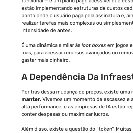
funcional — e um plano pago acessível que des
estão implementando estruturas de custos ca
ponto onde o usuário paga pela assinatura e, ain
realizar tarefas mais complexas ou simplesmen
intensidade de antes.
É uma dinâmica similar às
loot boxes
em jogos el
mas, para acessar recursos avançados ou remove
gastar mais dinheiro.
A Dependência Da Infraes
Por trás dessa mudança de preços, existe uma r
manter.
Vivemos um momento de escassez e a
alta performance, e as empresas de IA estão re
conter despesas ou maximizar lucros.
Além disso, existe a questão do “token”. Muit