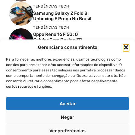
TENDÊNCIAS TECH
Samsung Galaxy Z Fold 8:
Unboxing E Preço No Brasil
TENDÊNCIAS TECH
Oppo Reno 16 F 5G: O
Celular Com Design 3D
Surreal E Câmeras De 50
Gerenciar o consentimento
MP
Para fornecer as melhores experiências, usamos tecnologias como
PRODUTIVIDADE DIGITAL
cookies para armazenar e/ou acessar informações do dispositivo. O
Faca Isso Agora Para Uma
consentimento para essas tecnologias nos permitirá processar dados
Siri Melhor
como comportamento de navegação ou IDs exclusivos neste site. Não
INSIGHTS & OPINIÃO
consentir ou retirar o consentimento pode afetar negativamente
certos recursos e funções.
A Guerra Dos Datacenters:
Isso Envolve O Brasil E
Quais Os Problemas?
Aceitar
Negar
© 2026
Ver preferências
POLÍTICA DE PRIVACIDADE