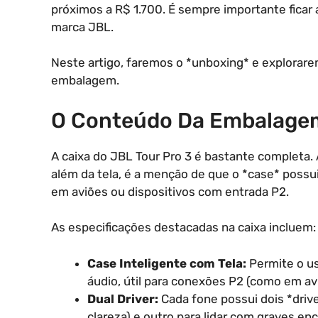
próximos a R$ 1.700. É sempre importante ficar 
marca JBL.
Neste artigo, faremos o *unboxing* e explorare
embalagem.
O Conteúdo Da Embalagem
A caixa do JBL Tour Pro 3 é bastante completa. 
além da tela, é a menção de que o *case* possu
em aviões ou dispositivos com entrada P2.
As especificações destacadas na caixa incluem:
Case Inteligente com Tela:
Permite o us
áudio, útil para conexões P2 (como em av
Dual Driver:
Cada fone possui dois *driv
clareza) e outro para lidar com graves en