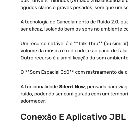
dos *drivers* híbridos (Armadura Balanceada e 
agudos claros e graves pesados, sem que um se
A tecnologia de Cancelamento de Ruído 2.0, qu
ser eficaz, isolando bem os sons no ambiente c
Um recurso notável é o **Talk Thru** (ou simila
volume da música é reduzido, e ao parar de fala
Outro recurso é a amplificação do som ambiente
O **Som Espacial 360** com rastreamento de c
A funcionalidade
Silent Now
, pensada para via
ruído, podendo ser configurada com um tempor
adormecer.
Conexão E Aplicativo JB