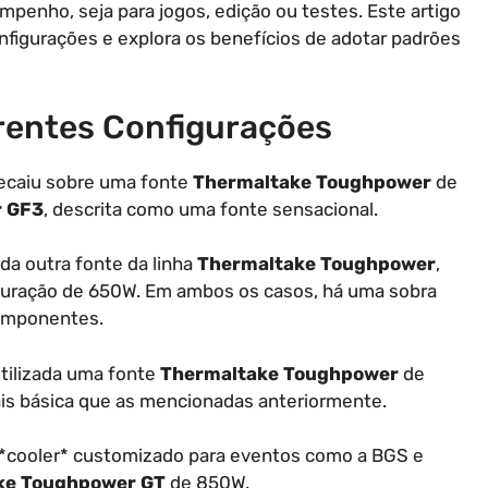
penho, seja para jogos, edição ou testes. Este artigo
nfigurações e explora os benefícios de adotar padrões
erentes Configurações
recaiu sobre uma fonte
Thermaltake Toughpower
de
 GF3
, descrita como uma fonte sensacional.
ada outra fonte da linha
Thermaltake Toughpower
,
iguração de 650W. Em ambos os casos, há uma sobra
omponentes.
tilizada uma fonte
Thermaltake Toughpower
de
is básica que as mencionadas anteriormente.
 *cooler* customizado para eventos como a BGS e
ke Toughpower GT
de 850W.