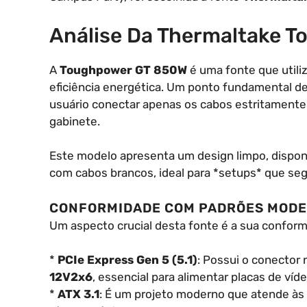
Análise Da Thermaltake 
A
Toughpower GT 850W
é uma fonte que utili
eficiência energética. Um ponto fundamental d
usuário conectar apenas os cabos estritamente 
gabinete.
Este modelo apresenta um design limpo, disponí
com cabos brancos, ideal para *setups* que se
CONFORMIDADE COM PADRÕES MODERNO
Um aspecto crucial desta fonte é a sua confor
*
PCIe Express Gen 5 (5.1)
: Possui o conector
12V2x6
, essencial para alimentar placas de ví
*
ATX 3.1
: É um projeto moderno que atende às