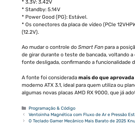
* 3.3V: 3.42V
* Standby: 5.14V
* Power Good (PG): Estável.
* Os conectores da placa de vídeo (PCIe 12VH
(12.2V).
Ao mudar o controle do
Smart Fan
para a posiç
de girar durante o teste de bancada, voltando a
fonte desligada, confirmando a funcionalidade d
A fonte foi considerada
mais do que aprovada
moderno ATX 3.1, ideal para quem utiliza ou pla
algumas novas placas AMD RX 9000, que já ado
Categorias
Programação & Código
Ventoinha Magnética com Fluxo de Ar e Pressão Es
O Teclado Gamer Mecânico Mais Barato de 2025 Kn