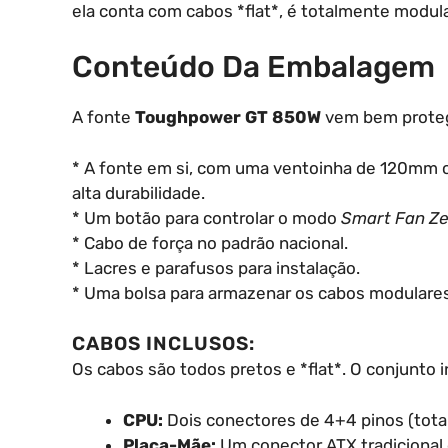
ela conta com cabos *flat*, é totalmente modul
Conteúdo Da Embalagem
A fonte
Toughpower GT 850W
vem bem protegi
* A fonte em si, com uma ventoinha de 120mm co
alta durabilidade.
* Um botão para controlar o modo
Smart Fan Z
* Cabo de força no padrão nacional.
* Lacres e parafusos para instalação.
* Uma bolsa para armazenar os cabos modulares
CABOS INCLUSOS:
Os cabos são todos pretos e *flat*. O conjunto in
CPU:
Dois conectores de 4+4 pinos (total
Placa-Mãe:
Um conector ATX tradicional 