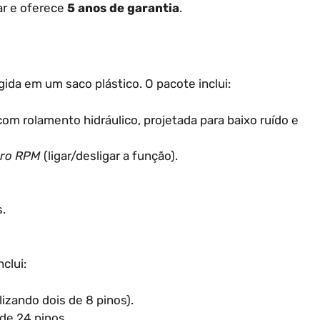
ar e oferece
5 anos de garantia
.
da em um saco plástico. O pacote inclui:
m rolamento hidráulico, projetada para baixo ruído e
ero RPM
(ligar/desligar a função).
.
clui:
izando dois de 8 pinos).
de 24 pinos.