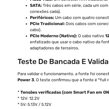
SATA:
Três cabos em série, cada um com 
conexões cada).
Periféricos:
Um cabo com quatro conect
PCIe Tradicional:
Dois cabos com conect
cabo).
PCIe Moderno (Nativo):
O cabo nativo
1
enfatizado que usar o cabo nativo da fo
adaptadores de terceiros.
Teste De Bancada E Valid
Para validar o funcionamento, a fonte foi cone
Power 3
. O teste confirmou que a fonte é *full
*
Tensões verificadas (com Smart Fan em ON
* 12V: 12.2V
* 5V: 5.13V / 5.12V