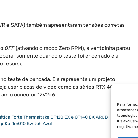
PWR e SATA) também apresentaram tensões corretas
ão
OFF
(ativando o modo Zero RPM), a ventoinha parou
 operar somente quando o teste foi encerrado e a
o recurso.
no teste de bancada. Ela representa um projeto
neja usar placas de vídeo como as séries RTX 40/50 e
tam o conector 12V2x6.
Para fornec
armazenar e
tecnologia
tática Forte Thermaltake CT120 EX e CT140 EX ARGB
IDs exclusi
up Kp-Tm010 Switch Azul
negativamen