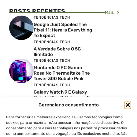
POSTS RECENTES
Mais
TENDÊNCIAS TECH
Google Just Spoiled The
Pixel 11: Here Is Everything
To Expect
TENDÊNCIAS TECH
A Verdade Sobre O 5G
Ilimitado
TENDÊNCIAS TECH
Montando O PC Gamer
Rosa No Thermaltake The
Tower 300 Bubble Pink
TENDÊNCIAS TECH
Galaxy Watch 9 E Galaxy
Watch Ultra 2: Unboxing E
Preço No Brasil
Gerenciar o consentimento
INSIGHTS & OPINIÃO
Reviews Do YouTube Sao
Para fornecer as melhores experiências, usamos tecnologias como
Confiaveis? A Verdade Nao
cookies para armazenar e/ou acessar informações do dispositivo. O
E Tao Simples
consentimento para essas tecnologias nos permitirá processar dados
TENDÊNCIAS TECH
como comportamento de navegação ou IDs exclusivos neste site. Não