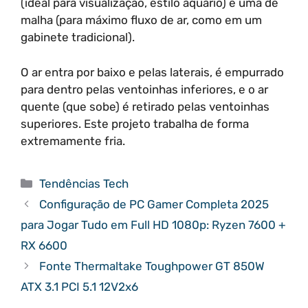
(ideal para visualização, estilo aquário) e uma de
malha (para máximo fluxo de ar, como em um
gabinete tradicional).
O ar entra por baixo e pelas laterais, é empurrado
para dentro pelas ventoinhas inferiores, e o ar
quente (que sobe) é retirado pelas ventoinhas
superiores. Este projeto trabalha de forma
extremamente fria.
Categorias
Tendências Tech
Configuração de PC Gamer Completa 2025
para Jogar Tudo em Full HD 1080p: Ryzen 7600 +
RX 6600
Fonte Thermaltake Toughpower GT 850W
ATX 3.1 PCI 5.1 12V2x6