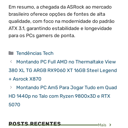
Em resumo, a chegada da ASRock ao mercado
brasileiro oferece opções de fontes de alta
qualidade, com foco na modernidade do padrão
ATX 3.1, garantindo estabilidade e longevidade
para os PCs gamers de ponta.
Categorias
Tendências Tech
Montando PC Full AMD no Thermaltake View
380 XL TG ARGB RX9060 XT 16GB Steel Legend
+ Asrock X870
Montando PC Am5 Para Jogar Tudo em Quad
HD 1440p no Talo com Ryzen 9800x3D e RTX
5070
POSTS RECENTES
Mais