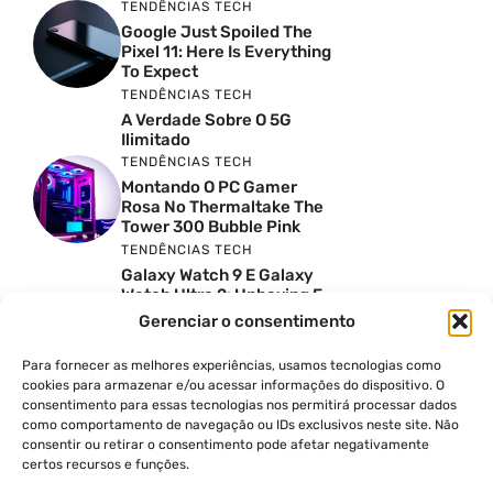
TENDÊNCIAS TECH
Google Just Spoiled The
Pixel 11: Here Is Everything
To Expect
TENDÊNCIAS TECH
A Verdade Sobre O 5G
Ilimitado
TENDÊNCIAS TECH
Montando O PC Gamer
Rosa No Thermaltake The
Tower 300 Bubble Pink
TENDÊNCIAS TECH
Galaxy Watch 9 E Galaxy
Watch Ultra 2: Unboxing E
Preço No Brasil
Gerenciar o consentimento
INSIGHTS & OPINIÃO
Reviews Do YouTube Sao
Para fornecer as melhores experiências, usamos tecnologias como
Confiaveis? A Verdade Nao
cookies para armazenar e/ou acessar informações do dispositivo. O
E Tao Simples
consentimento para essas tecnologias nos permitirá processar dados
TENDÊNCIAS TECH
como comportamento de navegação ou IDs exclusivos neste site. Não
consentir ou retirar o consentimento pode afetar negativamente
Por Que Eu Deveria
certos recursos e funções.
Escolher Um Notebook
Gamer Ao Invés De Um