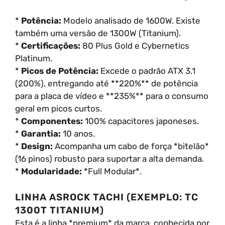
*
Potência:
Modelo analisado de 1600W. Existe
também uma versão de 1300W (Titanium).
*
Certificações:
80 Plus Gold e Cybernetics
Platinum.
*
Picos de Potência:
Excede o padrão ATX 3.1
(200%), entregando até **220%** de potência
para a placa de vídeo e **235%** para o consumo
geral em picos curtos.
*
Componentes:
100% capacitores japoneses.
*
Garantia:
10 anos.
*
Design:
Acompanha um cabo de força *bitelão*
(16 pinos) robusto para suportar a alta demanda.
*
Modularidade:
*Full Modular*.
LINHA ASROCK TACHI (EXEMPLO: TC
1300T TITANIUM)
Esta é a linha *premium* da marca, conhecida por