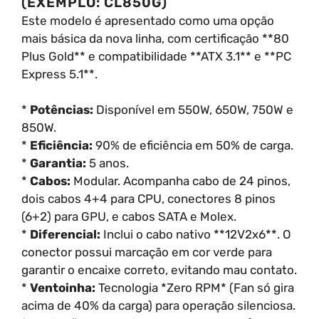
(EXEMPLO: CL850G)
Este modelo é apresentado como uma opção
mais básica da nova linha, com certificação **80
Plus Gold** e compatibilidade **ATX 3.1** e **PC
Express 5.1**.
*
Potências:
Disponível em 550W, 650W, 750W e
850W.
*
Eficiência:
90% de eficiência em 50% de carga.
*
Garantia:
5 anos.
*
Cabos:
Modular. Acompanha cabo de 24 pinos,
dois cabos 4+4 para CPU, conectores 8 pinos
(6+2) para GPU, e cabos SATA e Molex.
*
Diferencial:
Inclui o cabo nativo **12V2x6**. O
conector possui marcação em cor verde para
garantir o encaixe correto, evitando mau contato.
*
Ventoinha:
Tecnologia *Zero RPM* (Fan só gira
acima de 40% da carga) para operação silenciosa.