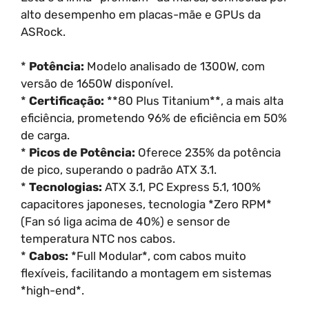
alto desempenho em placas-mãe e GPUs da
ASRock.
*
Potência:
Modelo analisado de 1300W, com
versão de 1650W disponível.
*
Certificação:
**80 Plus Titanium**, a mais alta
eficiência, prometendo 96% de eficiência em 50%
de carga.
*
Picos de Potência:
Oferece 235% da potência
de pico, superando o padrão ATX 3.1.
*
Tecnologias:
ATX 3.1, PC Express 5.1, 100%
capacitores japoneses, tecnologia *Zero RPM*
(Fan só liga acima de 40%) e sensor de
temperatura NTC nos cabos.
*
Cabos:
*Full Modular*, com cabos muito
flexíveis, facilitando a montagem em sistemas
*high-end*.