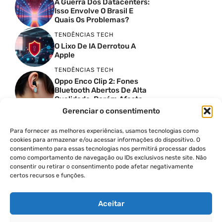
A Guerra Dos Datacenters:
Isso Envolve O Brasil E
Quais Os Problemas?
TENDÊNCIAS TECH
O Lixo De IA Derrotou A
Apple
TENDÊNCIAS TECH
Oppo Enco Clip 2: Fones
Bluetooth Abertos De Alta
Qualidade, Porém Afasta
Novatos
Gerenciar o consentimento
TENDÊNCIAS TECH
Troquei Meu Garmin
Para fornecer as melhores experiências, usamos tecnologias como
Premium Por Um Relógio
cookies para armazenar e/ou acessar informações do dispositivo. O
De 250 Dólares E Isso Foi O
consentimento para essas tecnologias nos permitirá processar dados
Que Aconteceu
como comportamento de navegação ou IDs exclusivos neste site. Não
TENDÊNCIAS TECH
consentir ou retirar o consentimento pode afetar negativamente
certos recursos e funções.
Quatro Câmeras De 50MP:
O Oppo Reno 16 5G É
Absurdo
Aceitar