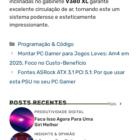
inclinadas no gabinete
V380 XL
garante
excelente circulação de ar, tornando este um
sistema poderoso e esteticamente
impressionante.
Categorias
Programação & Código
Montar PC Gamer para Jogos Leves: Am4 em
2025, Foco no Custo-Benefício
Fontes ASRock ATX 3.1 PCI 5.1: Por que usar
esta PSU no seu PC Gamer
POSTS RECENTES
Mais
PRODUTIVIDADE DIGITAL
Faca Isso Agora Para Uma
Siri Melhor
INSIGHTS & OPINIÃO