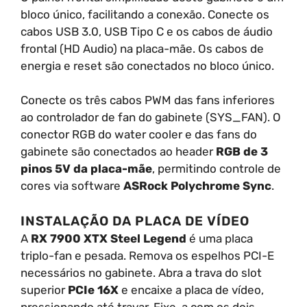
bloco único, facilitando a conexão. Conecte os
cabos USB 3.0, USB Tipo C e os cabos de áudio
frontal (HD Audio) na placa-mãe. Os cabos de
energia e reset são conectados no bloco único.
Conecte os três cabos PWM das fans inferiores
ao controlador de fan do gabinete (SYS_FAN). O
conector RGB do water cooler e das fans do
gabinete são conectados ao header
RGB de 3
pinos 5V da placa-mãe
, permitindo controle de
cores via software
ASRock Polychrome Sync
.
INSTALAÇÃO DA PLACA DE VÍDEO
A
RX 7900 XTX Steel Legend
é uma placa
triplo-fan e pesada. Remova os espelhos PCI-E
necessários no gabinete. Abra a trava do slot
superior
PCIe 16X
e encaixe a placa de vídeo,
pressionando até travar. Fixe-a com os dois