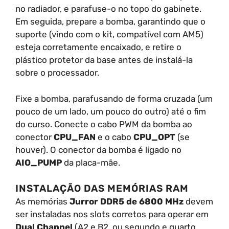
no radiador, e parafuse-o no topo do gabinete.
Em seguida, prepare a bomba, garantindo que o
suporte (vindo com o kit, compatível com AM5)
esteja corretamente encaixado, e retire o
plástico protetor da base antes de instalá-la
sobre o processador.
Fixe a bomba, parafusando de forma cruzada (um
pouco de um lado, um pouco do outro) até o fim
do curso. Conecte o cabo PWM da bomba ao
conector
CPU_FAN
e o cabo
CPU_OPT
(se
houver). O conector da bomba é ligado no
AIO_PUMP
da placa-mãe.
INSTALAÇÃO DAS MEMÓRIAS RAM
As memórias
Jurror DDR5 de 6800 MHz
devem
ser instaladas nos slots corretos para operar em
Dual Channel
(A2 e B2, ou segundo e quarto