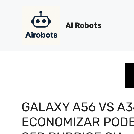
Pular
para
o
AI Robots
conteúdo
GALAXY A56 VS A3
ECONOMIZAR POD