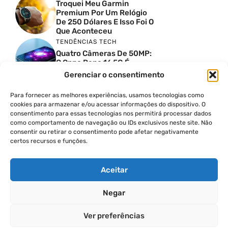
Troquei Meu Garmin
Premium Por Um Relógio
De 250 Dólares E Isso Foi O
Que Aconteceu
TENDÊNCIAS TECH
Quatro Câmeras De 50MP:
O Oppo Reno 16 5G É
Absurdo
Gerenciar o consentimento
TENDÊNCIAS TECH
Comparativo De
Para fornecer as melhores experiências, usamos tecnologias como
Especificações Entre O
cookies para armazenar e/ou acessar informações do dispositivo. O
Vivo X300 Ultra E O
consentimento para essas tecnologias nos permitirá processar dados
Samsung Galaxy S26 Ultra
como comportamento de navegação ou IDs exclusivos neste site. Não
consentir ou retirar o consentimento pode afetar negativamente
PRODUTIVIDADE DIGITAL
certos recursos e funções.
Como Criar Carrossel No
Instagram
Aceitar
Negar
© 2026
Ver preferências
POLÍTICA DE PRIVACIDADE
TERMOS DE USO