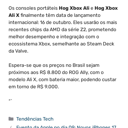
Os consoles portáteis
Hog Xbox Ali
e
Hog Xbox
Ali X
finalmente têm data de lançamento
internacional: 16 de outubro. Eles usarão os mais
recentes chips da AMD da série Z2, prometendo
melhor desempenho e integração com o
ecossistema Xbox, semelhante ao Steam Deck
da Valve.
Espera-se que os preços no Brasil sejam
próximos aos R$ 8.800 do ROG Ally, com o
modelo Ali X, com bateria maior, podendo custar
em torno de R$ 9.000.
“`
Categorias
Tendências Tech
Evento da Apple no dia 09: Novos iPhones 17,