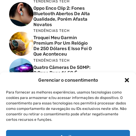
TENDÊNCIAS TECH
Oppo Enco Clip 2: Fones
Bluetooth Abertos De Alta
Qualidade, Porém Afasta
Novatos
TENDÊNCIAS TECH
Troquei Meu Garmin
Premium Por Um Relógio
De 250 Dólares E Isso Foi O
Que Aconteceu
TENDÊNCIAS TECH
Quatro Câmeras De 50MP:
O Oppo Reno 16 5G É
Absurdo
Gerenciar o consentimento
TENDÊNCIAS TECH
Comparativo De
Para fornecer as melhores experiências, usamos tecnologias como
Especificações Entre O
cookies para armazenar e/ou acessar informações do dispositivo. O
Vivo X300 Ultra E O
consentimento para essas tecnologias nos permitirá processar dados
Samsung Galaxy S26 Ultra
como comportamento de navegação ou IDs exclusivos neste site. Não
consentir ou retirar o consentimento pode afetar negativamente
PRODUTIVIDADE DIGITAL
certos recursos e funções.
Como Criar Carrossel No
Instagram