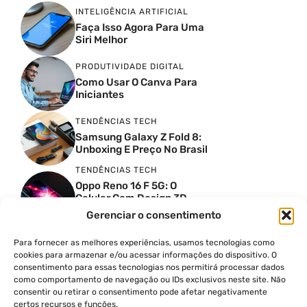
INTELIGÊNCIA ARTIFICIAL
Faça Isso Agora Para Uma
Siri Melhor
PRODUTIVIDADE DIGITAL
Como Usar O Canva Para
Iniciantes
TENDÊNCIAS TECH
Samsung Galaxy Z Fold 8:
Unboxing E Preço No Brasil
TENDÊNCIAS TECH
Oppo Reno 16 F 5G: O
Celular Com Design 3D
Surreal E Câmeras De 50
Gerenciar o consentimento
MP
Para fornecer as melhores experiências, usamos tecnologias como
PRODUTIVIDADE DIGITAL
cookies para armazenar e/ou acessar informações do dispositivo. O
Faca Isso Agora Para Uma
consentimento para essas tecnologias nos permitirá processar dados
Siri Melhor
como comportamento de navegação ou IDs exclusivos neste site. Não
INSIGHTS & OPINIÃO
consentir ou retirar o consentimento pode afetar negativamente
certos recursos e funções.