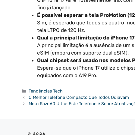
O iPhone 17 Air é notavelmente fino, co
fino já lançado.
É possível esperar a tela ProMotion (
Sim, é esperado que todos os quatro mod
tela LTPO de 120 Hz.
Qual a principal limitação do iPhone 17
A principal limitação é a ausência de um s
eSIM (embora com suporte dual eSIM).
Qual chipset será usado nos modelos 
Espera-se que o iPhone 17 utilize o chip
equipados com o A19 Pro.
Categorias
Tendências Tech
O Melhor Telefone Compacto Que Todos Odiavam
Moto Razr 60 Ultra: Este Telefone é Sobre Atualizaç
© 2026