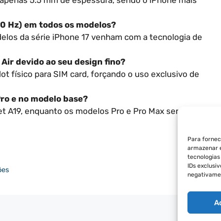
m apenas 5.5 mm de espessura, sendo o iPhone mais
120 Hz) em todos os modelos?
elos da série iPhone 17 venham com a tecnologia de
 Air devido ao seu design fino?
lot físico para SIM card, forçando o uso exclusivo de
Pro e no modelo base?
set A19, enquanto os modelos Pro e Pro Max serão
Para fornec
armazenar e
tecnologia
IDs exclusi
ões
negativamen
A
POLÍT