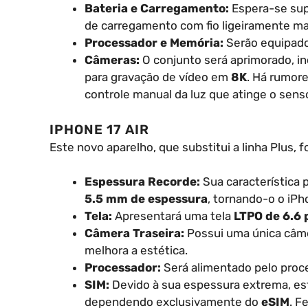
Bateria e Carregamento:
Espera-se sup
de carregamento com fio ligeiramente mai
Processador e Memória:
Serão equipad
Câmeras:
O conjunto será aprimorado, i
para gravação de vídeo em
8K
. Há rumore
controle manual da luz que atinge o senso
IPHONE 17 AIR
Este novo aparelho, que substitui a linha Plus, 
Espessura Recorde:
Sua característica 
5.5 mm de espessura
, tornando-o o iPho
Tela:
Apresentará uma tela
LTPO de 6.6 
Câmera Traseira:
Possui uma única câm
melhora a estética.
Processador:
Será alimentado pelo pro
SIM:
Devido à sua espessura extrema, e
dependendo exclusivamente do
eSIM
. F