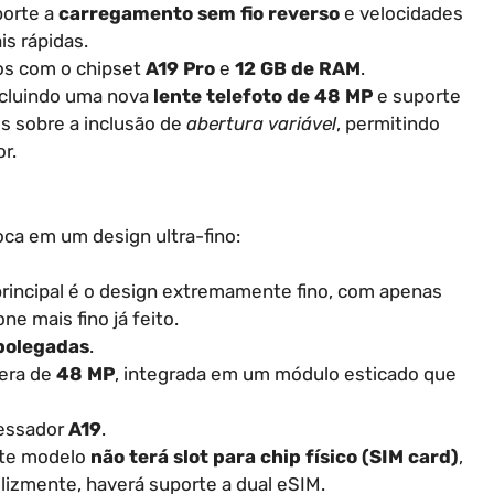
orte a
carregamento sem fio reverso
e velocidades
s rápidas.
os com o chipset
A19 Pro
e
12 GB de RAM
.
ncluindo uma nova
lente telefoto de 48 MP
e suporte
s sobre a inclusão de
abertura variável
, permitindo
r.
foca em um design ultra-fino:
principal é o design extremamente fino, com apenas
ne mais fino já feito.
polegadas
.
era de
48 MP
, integrada em um módulo esticado que
cessador
A19
.
ste modelo
não terá slot para chip físico (SIM card)
,
elizmente, haverá suporte a dual eSIM.