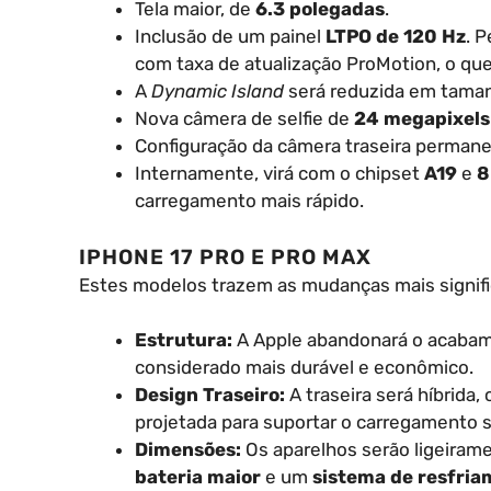
Tela maior, de
6.3 polegadas
.
Inclusão de um painel
LTPO de 120 Hz
. 
com taxa de atualização ProMotion, o que
A
Dynamic Island
será reduzida em tama
Nova câmera de selfie de
24 megapixels
Configuração da câmera traseira permanec
Internamente, virá com o chipset
A19
e
8
carregamento mais rápido.
IPHONE 17 PRO E PRO MAX
Estes modelos trazem as mudanças mais signifi
Estrutura:
A Apple abandonará o acabam
considerado mais durável e econômico.
Design Traseiro:
A traseira será híbrida,
projetada para suportar o carregamento s
Dimensões:
Os aparelhos serão ligeiram
bateria maior
e um
sistema de resfria