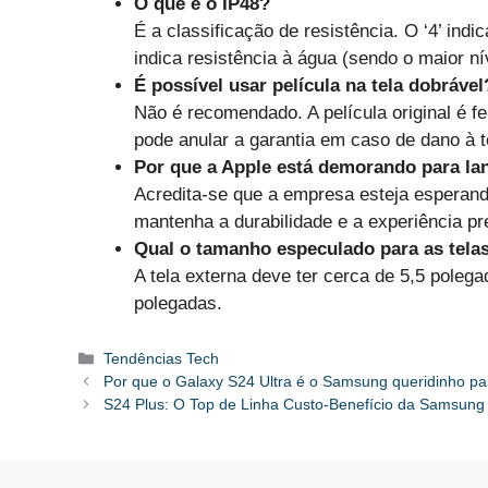
O que é o IP48?
É a classificação de resistência. O ‘4’ indic
indica resistência à água (sendo o maior nív
É possível usar película na tela dobrável
Não é recomendado. A película original é fe
pode anular a garantia em caso de dano à t
Por que a Apple está demorando para la
Acredita-se que a empresa esteja esperand
mantenha a durabilidade e a experiência 
Qual o tamanho especulado para as tela
A tela externa deve ter cerca de 5,5 polega
polegadas.
Categorias
Tendências Tech
Por que o Galaxy S24 Ultra é o Samsung queridinho pa
S24 Plus: O Top de Linha Custo-Benefício da Samsung 