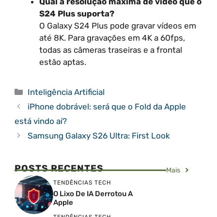
Qual a resolução máxima de vídeo que o
S24 Plus suporta?
O Galaxy S24 Plus pode gravar vídeos em
até 8K. Para gravações em 4K a 60fps,
todas as câmeras traseiras e a frontal
estão aptas.
Categorias
Inteligência Artificial
iPhone dobrável: será que o Fold da Apple
está vindo aí?
Samsung Galaxy S26 Ultra: First Look
POSTS RECENTES
Mais
TENDÊNCIAS TECH
O Lixo De IA Derrotou A
Apple
TENDÊNCIAS TECH