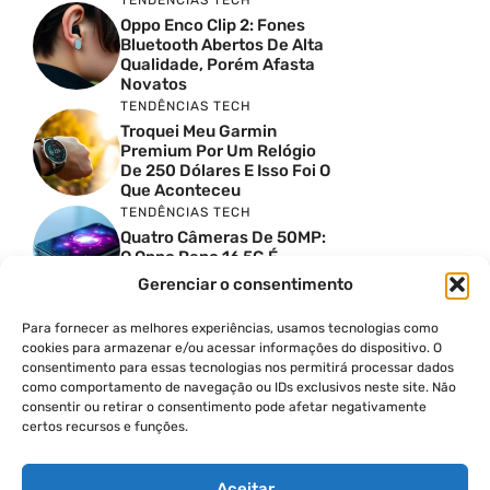
Oppo Enco Clip 2: Fones
Bluetooth Abertos De Alta
Qualidade, Porém Afasta
Novatos
TENDÊNCIAS TECH
Troquei Meu Garmin
Premium Por Um Relógio
De 250 Dólares E Isso Foi O
Que Aconteceu
TENDÊNCIAS TECH
Quatro Câmeras De 50MP:
O Oppo Reno 16 5G É
Absurdo
Gerenciar o consentimento
TENDÊNCIAS TECH
Comparativo De
Para fornecer as melhores experiências, usamos tecnologias como
Especificações Entre O
cookies para armazenar e/ou acessar informações do dispositivo. O
Vivo X300 Ultra E O
consentimento para essas tecnologias nos permitirá processar dados
Samsung Galaxy S26 Ultra
como comportamento de navegação ou IDs exclusivos neste site. Não
consentir ou retirar o consentimento pode afetar negativamente
PRODUTIVIDADE DIGITAL
certos recursos e funções.
Como Criar Carrossel No
Instagram
Aceitar