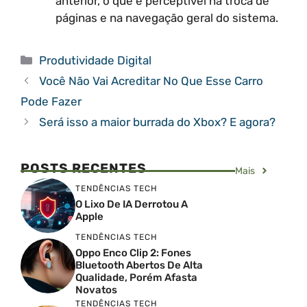
anterior, o que é perceptível na troca de
páginas e na navegação geral do sistema.
Categorias
Produtividade Digital
Você Não Vai Acreditar No Que Esse Carro
Pode Fazer
Será isso a maior burrada do Xbox? E agora?
POSTS RECENTES
Mais
TENDÊNCIAS TECH
O Lixo De IA Derrotou A
Apple
TENDÊNCIAS TECH
Oppo Enco Clip 2: Fones
Bluetooth Abertos De Alta
Qualidade, Porém Afasta
Novatos
TENDÊNCIAS TECH