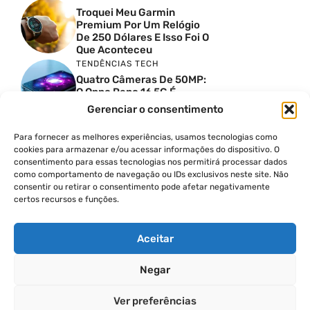
Troquei Meu Garmin
Premium Por Um Relógio
De 250 Dólares E Isso Foi O
Que Aconteceu
TENDÊNCIAS TECH
Quatro Câmeras De 50MP:
O Oppo Reno 16 5G É
Absurdo
Gerenciar o consentimento
TENDÊNCIAS TECH
Comparativo De
Para fornecer as melhores experiências, usamos tecnologias como
Especificações Entre O
cookies para armazenar e/ou acessar informações do dispositivo. O
Vivo X300 Ultra E O
consentimento para essas tecnologias nos permitirá processar dados
Samsung Galaxy S26 Ultra
como comportamento de navegação ou IDs exclusivos neste site. Não
consentir ou retirar o consentimento pode afetar negativamente
PRODUTIVIDADE DIGITAL
certos recursos e funções.
Como Criar Carrossel No
Instagram
Aceitar
Negar
© 2026
Ver preferências
POLÍTICA DE PRIVACIDADE