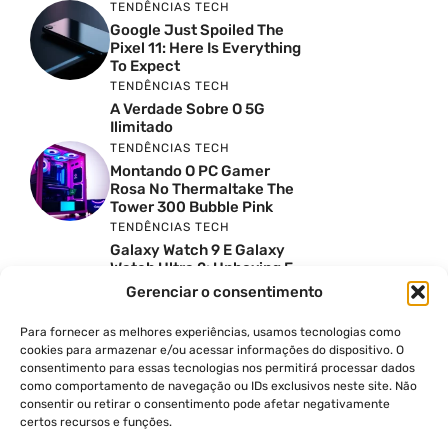
TENDÊNCIAS TECH
Google Just Spoiled The
Pixel 11: Here Is Everything
To Expect
TENDÊNCIAS TECH
A Verdade Sobre O 5G
Ilimitado
TENDÊNCIAS TECH
Montando O PC Gamer
Rosa No Thermaltake The
Tower 300 Bubble Pink
TENDÊNCIAS TECH
Galaxy Watch 9 E Galaxy
Watch Ultra 2: Unboxing E
Preço No Brasil
Gerenciar o consentimento
INSIGHTS & OPINIÃO
Reviews Do YouTube Sao
Para fornecer as melhores experiências, usamos tecnologias como
Confiaveis? A Verdade Nao
cookies para armazenar e/ou acessar informações do dispositivo. O
E Tao Simples
consentimento para essas tecnologias nos permitirá processar dados
como comportamento de navegação ou IDs exclusivos neste site. Não
TENDÊNCIAS TECH
consentir ou retirar o consentimento pode afetar negativamente
Por Que Eu Deveria
certos recursos e funções.
Escolher Um Notebook
Gamer Ao Invés De Um