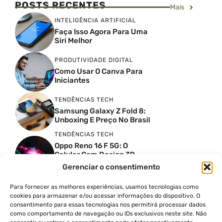
POSTS RECENTES
Mais
INTELIGÊNCIA ARTIFICIAL
Faça Isso Agora Para Uma
Siri Melhor
PRODUTIVIDADE DIGITAL
Como Usar O Canva Para
Iniciantes
TENDÊNCIAS TECH
Samsung Galaxy Z Fold 8:
Unboxing E Preço No Brasil
TENDÊNCIAS TECH
Oppo Reno 16 F 5G: O
Celular Com Design 3D
Surreal E Câmeras De 50
Gerenciar o consentimento
MP
Para fornecer as melhores experiências, usamos tecnologias como
PRODUTIVIDADE DIGITAL
cookies para armazenar e/ou acessar informações do dispositivo. O
Faca Isso Agora Para Uma
consentimento para essas tecnologias nos permitirá processar dados
Siri Melhor
como comportamento de navegação ou IDs exclusivos neste site. Não