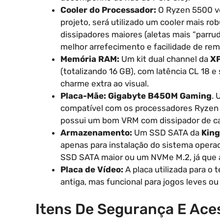
Cooler do Processador:
O Ryzen 5500 ve
projeto, será utilizado um cooler mais r
dissipadores maiores (aletas mais “parru
melhor arrefecimento e facilidade de re
Memória RAM:
Um kit dual channel da
X
(totalizando 16 GB), com latência CL 18 
charme extra ao visual.
Placa-Mãe:
Gigabyte B450M Gaming
. 
compatível com os processadores Ryzen 
possui um bom VRM com dissipador de ca
Armazenamento:
Um SSD SATA da
King
apenas para instalação do sistema operaci
SSD SATA maior ou um NVMe M.2, já que 
Placa de Vídeo:
A placa utilizada para o
antiga, mas funcional para jogos leves o
Itens De Segurança E Ace