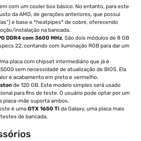
m com um cooler box básico. No entanto, para este
obusto da AMD, de gerações anteriores, que possui
das”) e base e *heatpipes* de cobre, oferecendo
moção/instalação na bancada.
PG DDR4 com 3600 MHz
. São dois módulos de 8 GB
e specs 22, contando com iluminação RGB para dar um
Uma placa com chipset intermediário que já é
5000 sem necessidade de atualização de BIOS. Ela
lor e acabamento em preto e vermelho.
ston
de 120 GB. Este modelo simples será usado
onal para fins de teste. O usuário pode optar por um
a placa-mãe suporta ambos.
 teste é uma
GTX 1650 Ti
da Galaxy, uma placa mais
u testes de bancada.
ssórios