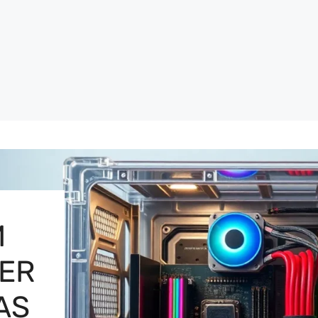
M
MER
AS