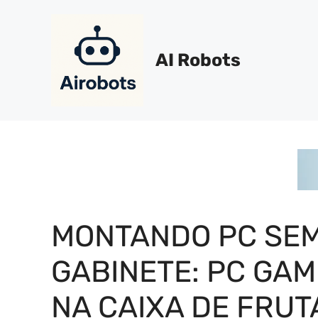
Pular
para
o
AI Robots
conteúdo
MONTANDO PC SE
GABINETE: PC GA
NA CAIXA DE FRUT