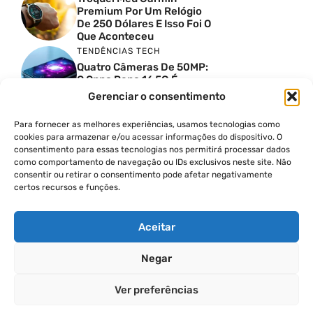
Premium Por Um Relógio
De 250 Dólares E Isso Foi O
Que Aconteceu
TENDÊNCIAS TECH
Quatro Câmeras De 50MP:
O Oppo Reno 16 5G É
Absurdo
Gerenciar o consentimento
TENDÊNCIAS TECH
Comparativo De
Para fornecer as melhores experiências, usamos tecnologias como
Especificações Entre O
cookies para armazenar e/ou acessar informações do dispositivo. O
Vivo X300 Ultra E O
consentimento para essas tecnologias nos permitirá processar dados
Samsung Galaxy S26 Ultra
como comportamento de navegação ou IDs exclusivos neste site. Não
consentir ou retirar o consentimento pode afetar negativamente
PRODUTIVIDADE DIGITAL
certos recursos e funções.
Como Criar Carrossel No
Instagram
Aceitar
Negar
© 2026
Ver preferências
POLÍTICA DE PRIVACIDADE
TERMOS DE USO