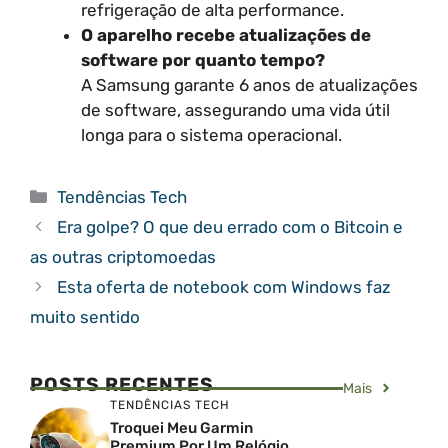
refrigeração de alta performance.
O aparelho recebe atualizações de
software por quanto tempo?
A Samsung garante 6 anos de atualizações
de software, assegurando uma vida útil
longa para o sistema operacional.
Categorias
Tendências Tech
Era golpe? O que deu errado com o Bitcoin e
as outras criptomoedas
Esta oferta de notebook com Windows faz
muito sentido
POSTS RECENTES
Mais
TENDÊNCIAS TECH
Troquei Meu Garmin
Premium Por Um Relógio