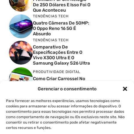
De 250 Dólares E Isso Foi O
Que Aconteceu
TENDÊNCIAS TECH
Quatro Câmeras De 50MP:
O Oppo Reno 16 5G É
Absurdo
TENDÊNCIAS TECH
Comparativo De
Especificações Entre O
Vivo X300 Ultra E O
Samsung Galaxy S26 Ultra
PRODUTIVIDADE DIGITAL
Como Criar Carrossel No
Instagram
Gerenciar o consentimento
TENDÊNCIAS TECH
Melhor Celular Abaixo De
Para fornecer as melhores experiências, usamos tecnologias como
40000 Na Flipkart:
cookies para armazenar e/ou acessar informações do dispositivo. O
Motorola Edge 70 Pro Vs
consentimento para essas tecnologias nos permitirá processar dados
Vivo V70 FE
como comportamento de navegação ou IDs exclusivos neste site. Não
TENDÊNCIAS TECH
consentir ou retirar o consentimento pode afetar negativamente
certos recursos e funções.
Galaxy S25 Em 2026: Eu