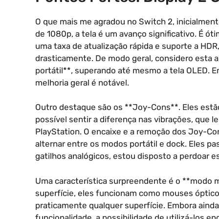
O que mais me agradou no Switch 2, inicialmente
de 1080p, a tela é um avanço significativo. É ó
uma taxa de atualização rápida e suporte a HDR
drasticamente. De modo geral, considero esta a
portátil**, superando até mesmo a tela OLED. E
melhoria geral é notável.
Outro destaque são os **Joy-Cons**. Eles estã
possível sentir a diferença nas vibrações, que
PlayStation. O encaixe e a remoção dos Joy-Con
alternar entre os modos portátil e dock. Eles
gatilhos analógicos, estou disposto a perdoar e
Uma característica surpreendente é o **modo 
superfície, eles funcionam como mouses óptico
praticamente qualquer superfície. Embora ainda 
funcionalidade, a possibilidade de utilizá-los