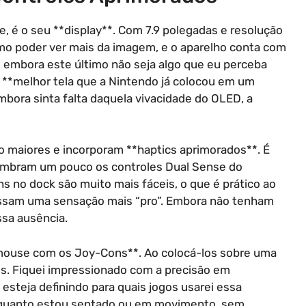
, é o seu **display**. Com 7.9 polegadas e resolução
timo poder ver mais da imagem, e o aparelho conta com
, embora este último não seja algo que eu perceba
 **melhor tela que a Nintendo já colocou em um
mbora sinta falta daquela vivacidade do OLED, a
o maiores e incorporam **haptics aprimorados**. É
 lembram um pouco os controles Dual Sense do
s no dock são muito mais fáceis, o que é prático ao
 passam uma sensação mais “pro”. Embora não tenham
ssa ausência.
mouse com os Joy-Cons**. Ao colocá-los sobre uma
s. Fiquei impressionado com a precisão em
esteja definindo para quais jogos usarei essa
 enquanto estou sentado ou em movimento, sem