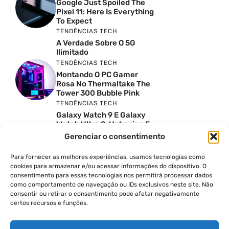
Google Just Spoiled The
Pixel 11: Here Is Everything
To Expect
TENDÊNCIAS TECH
A Verdade Sobre O 5G
Ilimitado
TENDÊNCIAS TECH
Montando O PC Gamer
Rosa No Thermaltake The
Tower 300 Bubble Pink
TENDÊNCIAS TECH
Galaxy Watch 9 E Galaxy
Watch Ultra 2: Unboxing E
Preço No Brasil
Gerenciar o consentimento
INSIGHTS & OPINIÃO
Reviews Do YouTube Sao
Para fornecer as melhores experiências, usamos tecnologias como
Confiaveis? A Verdade Nao
cookies para armazenar e/ou acessar informações do dispositivo. O
E Tao Simples
consentimento para essas tecnologias nos permitirá processar dados
como comportamento de navegação ou IDs exclusivos neste site. Não
TENDÊNCIAS TECH
consentir ou retirar o consentimento pode afetar negativamente
Por Que Eu Deveria
certos recursos e funções.
Escolher Um Notebook
Gamer Ao Invés De Um
PC? Ft. Lucas Ishii