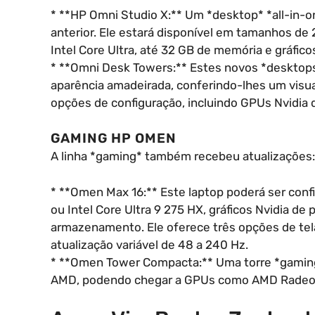
* **HP Omni Studio X:** Um *desktop* *all-in-o
anterior. Ele estará disponível em tamanhos de
Intel Core Ultra, até 32 GB de memória e gráficos
* **Omni Desk Towers:** Estes novos *desktop
aparência amadeirada, conferindo-lhes um visu
opções de configuração, incluindo GPUs Nvidia d
GAMING HP OMEN
A linha *gaming* também recebeu atualizações:
* **Omen Max 16:** Este laptop poderá ser co
ou Intel Core Ultra 9 275 HX, gráficos Nvidia d
armazenamento. Ele oferece três opções de tel
atualização variável de 48 a 240 Hz.
* **Omen Tower Compacta:** Uma torre *gaming
AMD, podendo chegar a GPUs como AMD Radeon 