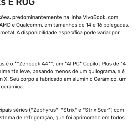
ks E ROG
ções, predominantemente na linha VivoBook, com
, AMD e Qualcomm, em tamanhos de 14 e 16 polegadas,
etal. A disponibilidade específica pode variar por
s é o **Zenbook A4**, um *AI PC* Copilot Plus de 14
elmente leve, pesando menos de um quilograma, e é
X. Seu corpo é fabricado em alumínio Cerâmico, um
 cerâmica.
pais séries (*Zephyrus*, *Strix* e *Strix Scar*) com
istema de refrigeração, que foi aprimorado em todos