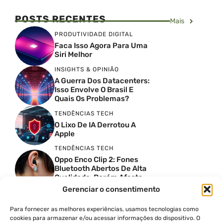
POSTS RECENTES
Mais
PRODUTIVIDADE DIGITAL
Faca Isso Agora Para Uma
Siri Melhor
INSIGHTS & OPINIÃO
A Guerra Dos Datacenters:
Isso Envolve O Brasil E
Quais Os Problemas?
TENDÊNCIAS TECH
O Lixo De IA Derrotou A
Apple
TENDÊNCIAS TECH
Oppo Enco Clip 2: Fones
Bluetooth Abertos De Alta
Qualidade, Porém Afasta
Novatos
Gerenciar o consentimento
TENDÊNCIAS TECH
Troquei Meu Garmin
Para fornecer as melhores experiências, usamos tecnologias como
Premium Por Um Relógio
cookies para armazenar e/ou acessar informações do dispositivo. O