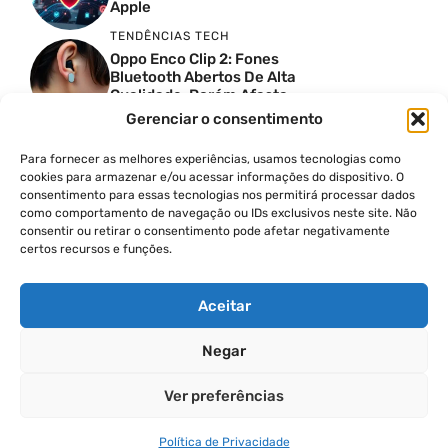
Apple
TENDÊNCIAS TECH
Oppo Enco Clip 2: Fones
Bluetooth Abertos De Alta
Qualidade, Porém Afasta
Novatos
Gerenciar o consentimento
TENDÊNCIAS TECH
Troquei Meu Garmin
Para fornecer as melhores experiências, usamos tecnologias como
Premium Por Um Relógio
cookies para armazenar e/ou acessar informações do dispositivo. O
De 250 Dólares E Isso Foi O
consentimento para essas tecnologias nos permitirá processar dados
Que Aconteceu
como comportamento de navegação ou IDs exclusivos neste site. Não
TENDÊNCIAS TECH
consentir ou retirar o consentimento pode afetar negativamente
certos recursos e funções.
Quatro Câmeras De 50MP:
O Oppo Reno 16 5G É
Absurdo
Aceitar
Negar
© 2026
Ver preferências
POLÍTICA DE PRIVACIDADE
TERMOS DE USO
Política de Privacidade