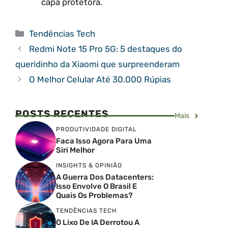
capa protetora.
Categorias
Tendências Tech
Redmi Note 15 Pro 5G: 5 destaques do
queridinho da Xiaomi que surpreenderam
O Melhor Celular Até 30.000 Rúpias
POSTS RECENTES
Mais
PRODUTIVIDADE DIGITAL
Faca Isso Agora Para Uma
Siri Melhor
INSIGHTS & OPINIÃO
A Guerra Dos Datacenters:
Isso Envolve O Brasil E
Quais Os Problemas?
TENDÊNCIAS TECH
O Lixo De IA Derrotou A