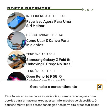
POSTS RECENTES
Mais
INTELIGÊNCIA ARTIFICIAL
Faça Isso Agora Para Uma
Siri Melhor
PRODUTIVIDADE DIGITAL
Como Usar O Canva Para
Iniciantes
TENDÊNCIAS TECH
Samsung Galaxy Z Fold 8:
Unboxing E Preço No Brasil
TENDÊNCIAS TECH
Oppo Reno 16 F 5G: O
Celular Com Design 3D
Surreal E Câmeras De 50
Gerenciar o consentimento
MP
Para fornecer as melhores experiências, usamos tecnologias como
PRODUTIVIDADE DIGITAL
cookies para armazenar e/ou acessar informações do dispositivo. O
Faca Isso Agora Para Uma
consentimento para essas tecnologias nos permitirá processar dados
Siri Melhor