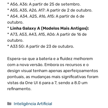
* A56, A36: A partir de 25 de setembro.
* A55, A35, A26, A17: A partir de 2 de outubro.
* A54, A34, A25, A16, A15: A partir de 6 de
outubro.
*
Linha Galaxy A (Modelos Mais Antigos):
* A73, A53, A43, A15, A06: A partir de 16 de
outubro.
* A33 5G: A partir de 23 de outubro.
Espera-se que a bateria e a fluidez melhorem
com a nova versão. Embora os recursos e o
design visual tenham apenas aperfeiçoamentos
pontuais, as mudanças mais significativas foram
vistas da One UI 6 para a 7, sendo a 8.0 um
refinamento.
Categorias
Inteligência Artificial