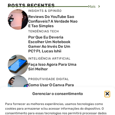
POSTS RECENTES
Mais
INSIGHTS & OPINIÃO
Reviews Do YouTube Sao
Confiaveis? A Verdade Nao
E Tao Simples
TENDÊNCIAS TECH
Por Que Eu Deveria
Escolher Um Notebook
Gamer Ao Invés De Um
PC? Ft. Lucas Ishii
INTELIGÊNCIA ARTIFICIAL
Faça Isso Agora Para Uma
Siri Melhor
PRODUTIVIDADE DIGITAL
Como Usar O Canva Para
Iniciantes
Gerenciar o consentimento
TENDÊNCIAS TECH
Para fornecer as melhores experiências, usamos tecnologias como
Samsung Galaxy Z Fold 8:
cookies para armazenar e/ou acessar informações do dispositivo. O
Unboxing E Preço No Brasil
consentimento para essas tecnologias nos permitirá processar dados