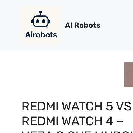
Pular
para
o
AI Robots
conteúdo
REDMI WATCH 5 VS
REDMI WATCH 4 –