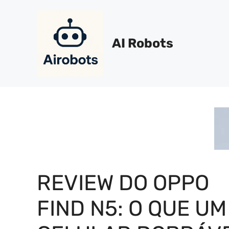
Pular
para
o
AI Robots
conteúdo
REVIEW DO OPPO
FIND N5: O QUE UM