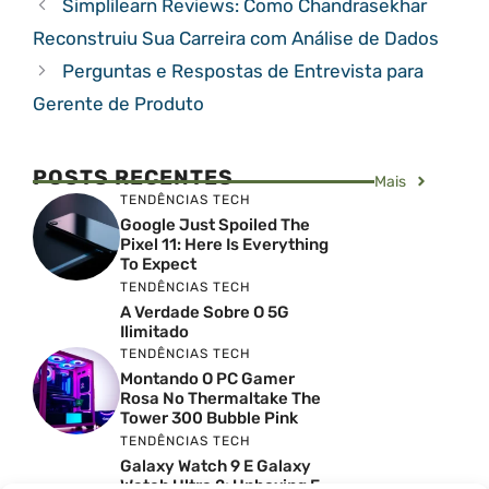
Simplilearn Reviews: Como Chandrasekhar
Reconstruiu Sua Carreira com Análise de Dados
Perguntas e Respostas de Entrevista para
Gerente de Produto
POSTS RECENTES
Mais
TENDÊNCIAS TECH
Google Just Spoiled The
Pixel 11: Here Is Everything
To Expect
TENDÊNCIAS TECH
A Verdade Sobre O 5G
Ilimitado
TENDÊNCIAS TECH
Montando O PC Gamer
Rosa No Thermaltake The
Tower 300 Bubble Pink
TENDÊNCIAS TECH
Galaxy Watch 9 E Galaxy
Watch Ultra 2: Unboxing E