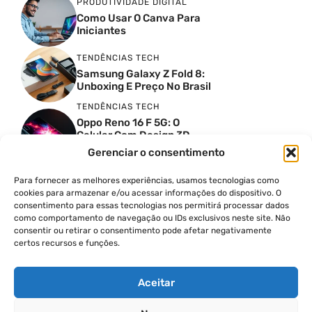
PRODUTIVIDADE DIGITAL
Como Usar O Canva Para
Iniciantes
TENDÊNCIAS TECH
Samsung Galaxy Z Fold 8:
Unboxing E Preço No Brasil
TENDÊNCIAS TECH
Oppo Reno 16 F 5G: O
Celular Com Design 3D
Surreal E Câmeras De 50
Gerenciar o consentimento
MP
Para fornecer as melhores experiências, usamos tecnologias como
PRODUTIVIDADE DIGITAL
cookies para armazenar e/ou acessar informações do dispositivo. O
Faca Isso Agora Para Uma
consentimento para essas tecnologias nos permitirá processar dados
Siri Melhor
como comportamento de navegação ou IDs exclusivos neste site. Não
INSIGHTS & OPINIÃO
consentir ou retirar o consentimento pode afetar negativamente
certos recursos e funções.
A Guerra Dos Datacenters:
Isso Envolve O Brasil E
Quais Os Problemas?
Aceitar