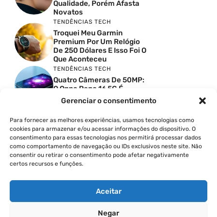
Qualidade, Porém Afasta
Novatos
TENDÊNCIAS TECH
Troquei Meu Garmin
Premium Por Um Relógio
De 250 Dólares E Isso Foi O
Que Aconteceu
TENDÊNCIAS TECH
Quatro Câmeras De 50MP:
O Oppo Reno 16 5G É
Absurdo
Gerenciar o consentimento
TENDÊNCIAS TECH
Comparativo De
Para fornecer as melhores experiências, usamos tecnologias como
Especificações Entre O
cookies para armazenar e/ou acessar informações do dispositivo. O
Vivo X300 Ultra E O
consentimento para essas tecnologias nos permitirá processar dados
Samsung Galaxy S26 Ultra
como comportamento de navegação ou IDs exclusivos neste site. Não
consentir ou retirar o consentimento pode afetar negativamente
PRODUTIVIDADE DIGITAL
certos recursos e funções.
Como Criar Carrossel No
Instagram
Aceitar
Negar