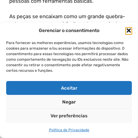
pessoas com ferramentas básicas.
As peças se encaixam como um grande quebra-
cabeça, e o processo é facilmente reversível
Gerenciar o consentimento
(desmontagem simples). Na versão padrão, as
peças são feitas de compensado de bétula,
Para fornecer as melhores experiências, usamos tecnologias como
abeto e chapas OSB Smart Ply, resultando em
cookies para armazenar e/ou acessar informações do dispositivo. O
consentimento para essas tecnologias nos permitirá processar dados
uma construção com forte apelo ecológico.
como comportamento de navegação ou IDs exclusivos neste site. Não
consentir ou retirar o consentimento pode afetar negativamente
Cedar Shad Industries:
certos recursos e funções.
Kits Híbridos E Apelo
Aceitar
Visual
Negar
A Cedar Shad Industries comercializa kits
Ver preferências
híbridos que ficam entre galpões e casas de
jardim. As áreas iniciam em 6.7 m², e os preços
Política de Privacidade
começam em $.000. A montagem é simples, pois