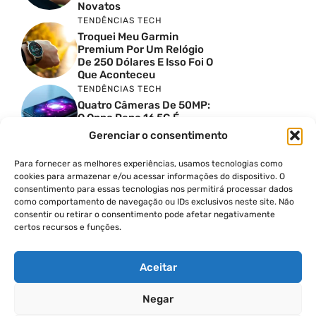
Novatos
TENDÊNCIAS TECH
Troquei Meu Garmin
Premium Por Um Relógio
De 250 Dólares E Isso Foi O
Que Aconteceu
TENDÊNCIAS TECH
Quatro Câmeras De 50MP:
O Oppo Reno 16 5G É
Absurdo
Gerenciar o consentimento
TENDÊNCIAS TECH
Comparativo De
Para fornecer as melhores experiências, usamos tecnologias como
Especificações Entre O
cookies para armazenar e/ou acessar informações do dispositivo. O
Vivo X300 Ultra E O
consentimento para essas tecnologias nos permitirá processar dados
Samsung Galaxy S26 Ultra
como comportamento de navegação ou IDs exclusivos neste site. Não
consentir ou retirar o consentimento pode afetar negativamente
PRODUTIVIDADE DIGITAL
certos recursos e funções.
Como Criar Carrossel No
Instagram
Aceitar
Negar