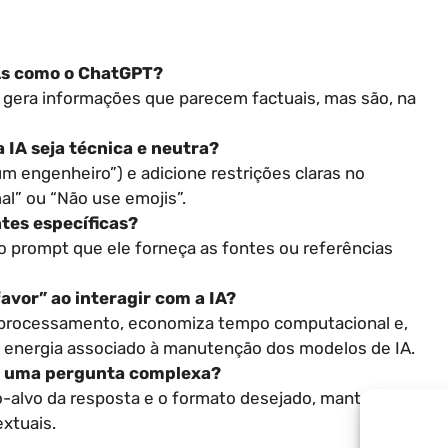
IAs como o ChatGPT?
 gera informações que parecem factuais, mas são, na
 IA seja técnica e neutra?
um engenheiro”) e adicione restrições claras no
l” ou “Não use emojis”.
ntes específicas?
no prompt que ele forneça as fontes ou referências
avor” ao interagir com a IA?
o processamento, economiza tempo computacional e,
energia associado à manutenção dos modelos de IA.
 a uma pergunta complexa?
ico-alvo da resposta e o formato desejado, mantendo o
extuais.