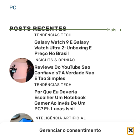
PC
POSTS RECENTES
Mais
TENDÊNCIAS TECH
Galaxy Watch 9 E Galaxy
Watch Ultra 2: Unboxing E
Preço No Brasil
INSIGHTS & OPINIÃO
Reviews Do YouTube Sao
Confiaveis? A Verdade Nao
E Tao Simples
TENDÊNCIAS TECH
Por Que Eu Deveria
Escolher Um Notebook
Gamer Ao Invés De Um
PC? Ft. Lucas Ishii
INTELIGÊNCIA ARTIFICIAL
Faça Isso Agora Para Uma
Gerenciar o consentimento
Siri Melhor