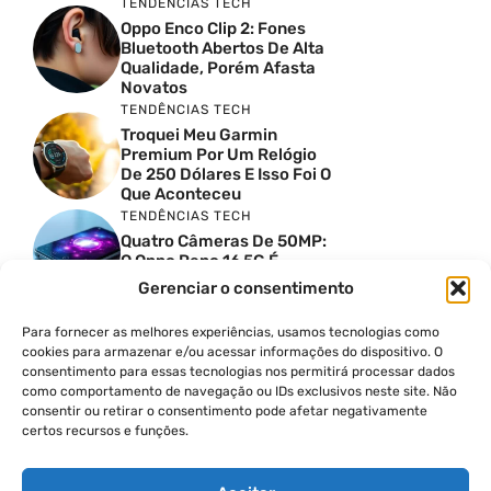
TENDÊNCIAS TECH
Oppo Enco Clip 2: Fones
Bluetooth Abertos De Alta
Qualidade, Porém Afasta
Novatos
TENDÊNCIAS TECH
Troquei Meu Garmin
Premium Por Um Relógio
De 250 Dólares E Isso Foi O
Que Aconteceu
TENDÊNCIAS TECH
Quatro Câmeras De 50MP:
O Oppo Reno 16 5G É
Absurdo
Gerenciar o consentimento
TENDÊNCIAS TECH
Comparativo De
Para fornecer as melhores experiências, usamos tecnologias como
Especificações Entre O
cookies para armazenar e/ou acessar informações do dispositivo. O
Vivo X300 Ultra E O
consentimento para essas tecnologias nos permitirá processar dados
Samsung Galaxy S26 Ultra
como comportamento de navegação ou IDs exclusivos neste site. Não
consentir ou retirar o consentimento pode afetar negativamente
PRODUTIVIDADE DIGITAL
certos recursos e funções.
Como Criar Carrossel No
Instagram