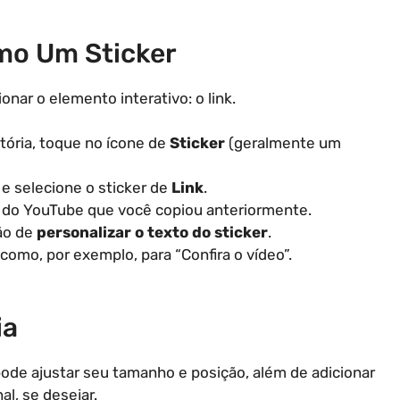
omo Um Sticker
nar o elemento interativo: o link.
stória, toque no ícone de
Sticker
(geralmente um
 e selecione o sticker de
Link
.
nk do YouTube que você copiou anteriormente.
ção de
personalizar o texto do sticker
.
como, por exemplo, para “Confira o vídeo”.
ia
ê pode ajustar seu tamanho e posição, além de adicionar
l, se desejar.