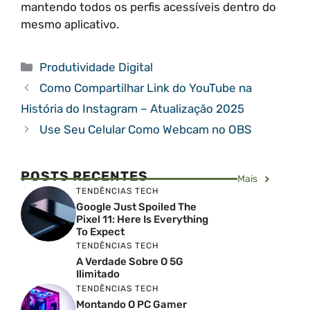
mantendo todos os perfis acessíveis dentro do
mesmo aplicativo.
Categorias
Produtividade Digital
Como Compartilhar Link do YouTube na
História do Instagram – Atualização 2025
Use Seu Celular Como Webcam no OBS
POSTS RECENTES
Mais
TENDÊNCIAS TECH
Google Just Spoiled The
Pixel 11: Here Is Everything
To Expect
TENDÊNCIAS TECH
A Verdade Sobre O 5G
Ilimitado
TENDÊNCIAS TECH
Montando O PC Gamer