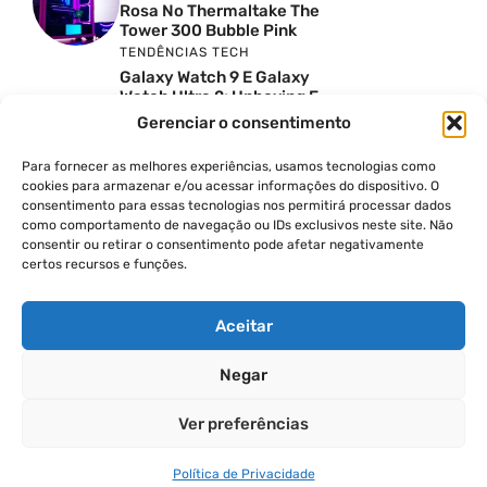
Rosa No Thermaltake The
Tower 300 Bubble Pink
TENDÊNCIAS TECH
Galaxy Watch 9 E Galaxy
Watch Ultra 2: Unboxing E
Preço No Brasil
Gerenciar o consentimento
INSIGHTS & OPINIÃO
Reviews Do YouTube Sao
Para fornecer as melhores experiências, usamos tecnologias como
Confiaveis? A Verdade Nao
cookies para armazenar e/ou acessar informações do dispositivo. O
E Tao Simples
consentimento para essas tecnologias nos permitirá processar dados
como comportamento de navegação ou IDs exclusivos neste site. Não
TENDÊNCIAS TECH
consentir ou retirar o consentimento pode afetar negativamente
Por Que Eu Deveria
certos recursos e funções.
Escolher Um Notebook
Gamer Ao Invés De Um
PC? Ft. Lucas Ishii
Aceitar
Negar
© 2026
Ver preferências
POLÍTICA DE PRIVACIDADE
TERMOS DE USO
Política de Privacidade